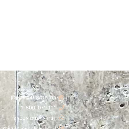
רח' הגלגל 50, אשקלון
1-800-071-101
דברו איתנו בוואטסאפ
Shivuk@eventevel.co.il