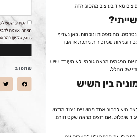
צים מאוד בעיצוב מהסוג הזה.
ייתי?
המידע ישמש לשי
האתר. אשמח לקבלת ע
טרסט, מחוספסות ונוכחות. כאן נעדיף
sms, טלפון) בהתאם למדיניות הפרטיות.
 גם דוגמאות שמזכירות מתכת או אבן
 את הפגמים מראה גולמי ולא מעובד. שיש
שתפו ב
די של החלל.
וניה בין השיש
צה היא לבחור אחד מהשניים ניגוד מודגש
גוד שיבלוט. אם רוצים מראה שקט וזורם,
 לתת לו את הבמה ולא להעמיס עם