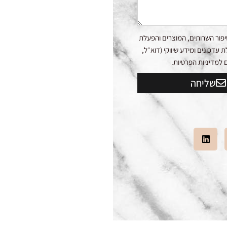
פור השרותים, המוצרים והפעלת
דכונים ומידע שיווקי (דוא״ל,
שליחה