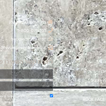
רח' הגלגל 50, אשקלון
1-800-071-101
דברו איתנו בוואטסאפ
Shivuk@eventevel.co.il
ליצרת קשר השאירו פ
ט
בן
חוץ ופנים
ים
המידע ישמש לשיפור השרותים, המוצרים וה
לקבלת עדכונ