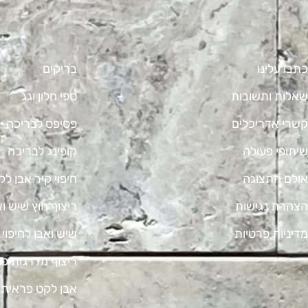
כתבו עלינו
בריקים
שאלות ותשובות
ספי חלון וגג
קשרי אדריכלים
פסיפס לבריכה
שיתופי פעולה
קופינג לבריכה
אולם התצוגה
חיפוי קיר אבן לק
הצהרת נגישות
ריצוף חוץ שיש וא
מדיניות פרטיות
שיש ואבן לחיפוי 
ריצוף מדרגות פנ
אבן לקט פראית ROCK FACE