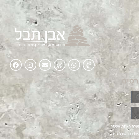
רטים
פעלת האתר. אשמח
ים ומידע שיווקי (דוא״ל, sms, טלפון) בהתאם למדיניות