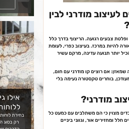
קראו עוד
לעיצוב מודרני לבין
?
ופלטת צבעים רגועה. הריצוף בדרך כלל
ורה להיות במרכז. בעיצוב כפרי, לעומת
כיל יותר תנועה עדינה, מרקם עשיר
 שמאזן: אם רוצים קו מודרני עם חום,
מעודכן, בוחרים טקסטורה נעימה בלי
אילו גי
צוב מודרני?
ללוחות
בדים מצוין כי הם משתלבים עם כמעט כל
בחירת לוחות
 חלל ומחזירים אור, וגווני ביניים
רק בסוג הא
הדברים שמ