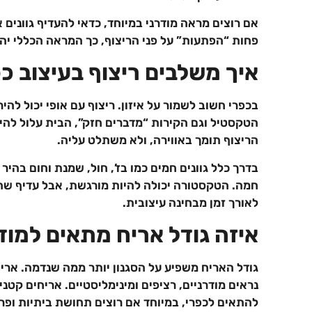
אם רוצים מראה מודרני במיוחד, כדאי להעדיף גוונים 
פחות “הפתעות” על פני הריצוף, כך המראה הכללי יהיה
איך משלבים ריצוף בעיצוב כפ
בכפרי חשוב לשמור על איזון. ריצוף עם אופי יכול להי
הטקסטיל וגם הקירות “מדברים חזק”, הבית עלול להיר
הריצוף תומך באווירה, ולא משתלט עליה.
בדרך כלל גוונים חמים כמו בז’, חול, שמנת וחום בהי
חמה. הטקסטורה יכולה להיות מורגשת, אבל עדיף שה
לאורך זמן מבחינה עיצובית.
איזה גודל אריח מתאים למודר
גודל האריח משפיע על הסגנון יותר ממה שנדמה. אריחים
נראים מודרניים, רציפים ומינימליסטיים. אריחים קטני
להתאים לכפרי, במיוחד אם רוצים תחושת ביתיות ופר