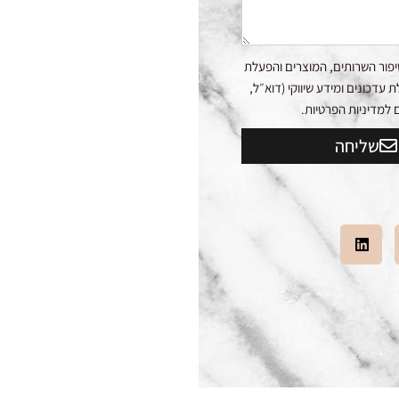
פור השרותים, המוצרים והפעלת
דכונים ומידע שיווקי (דוא״ל,
שליחה