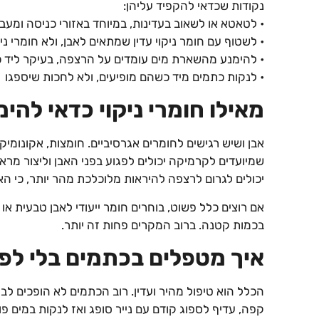
נקודות שכדאי להקפיד עליהן:
• לטאטא או לשאוב בעדינות, במיוחד באזורי כניסה ומעב
• לשטוף עם חומר ניקוי עדין שמתאים לאבן, ולא חומרי ניק
• להימנע מהשארת מים עומדים על הרצפה, בעיקר ליד כי
• לנקות כתמים מיד כשהם מופיעים, ולא לחכות שיספגו
מאילו חומרי ניקוי כדאי להי
אבן ושיש רגישים לחומרים אגרסיביים. חומצות, אקונומיק
שמיועדים לקרמיקה יכולים לפגוע בפני האבן וליצור מרא
יכולים לגרום לרצפה להיראות מלוכלכת מהר יותר, כי ה
אם רוצים כלל פשוט, בוחרים חומר ייעודי לאבן טבעית או
בכמות קטנה. ברוב המקרים פחות זה יותר.
איך מטפלים בכתמים בלי לפג
הכלל הוא טיפול מהיר ועדין. רוב הכתמים לא הופכים לבע
קפה, עדיף לספוג קודם עם נייר סופג ואז לנקות במים פ