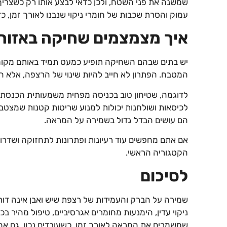
שמשנה את פני השטח, ולכן כדאי לבצע אותו רק כשצריך ו
עמוק והסרת שכבות של חומרי ניקוי שנבנו לאורך זמן, כ
איך מצמצמים שחיקה באזורי
יש בתים שבהם השחיקה תופיע כמעט תמיד באותם מקומות
המטבח. הפתרון לא חייב להיות שינוי של הרצפה, אלא 
לדוגמה, שטיחון טוב בכניסה מפחית משמעותית הכנסת 
לכיסאות ושולחנות יכולות למנוע שריטות קטנות שמצטבר
הם עושים הבדל גדול בשמירה על המראה.
אם אתם מחפשים עוד רעיונות ופתרונות לתחזוקה ושדרו
הקטגוריה הראשי.
לסיכום
שמירה על הברק והעמידות של רצפת שיש ואבן אינה דור
ניקוי עדין, הימנעות מחומרים אגרסיביים, טיפול מהיר ב
שמשמרים את המראה לאורך זמן. כשעובדים נכון, גם אחר