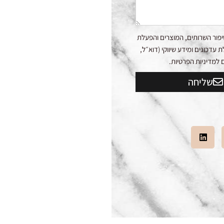
פור השרותים, המוצרים והפעלת
דכונים ומידע שיווקי (דוא״ל,
שליחה