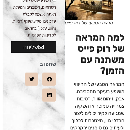
המידע ישמש לשיפור
השרותים, המוצרים והפעלת
האתר. אשמח לקבלת
עדכונים ומידע שיווקי (דוא״ל,
מראה הטבעי של רוק פייס
sms, טלפון) בהתאם
למה המראה
למדיניות הפרטיות.
של רוק פייס
שליחה
משתנה עם
שתפו ב
הזמן?
המראה הטבעי של החיפוי
מושפע בעיקר מהסביבה.
אבק, זיהום אוויר, רטיבות,
צמחייה סמוכה או השקיה
שמגיעה לקיר יכולים ליצור
הבדלי גוון, הצטברות לכלוך
ולעיתים גם סימנים ירקרקים