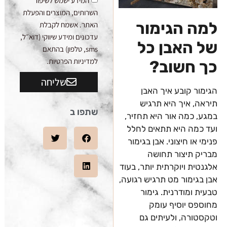
המידע ישמש לשיפור
השרותים, המוצרים והפעלת
למה הגימור
האתר. אשמח לקבלת
עדכונים ומידע שיווקי (דוא״ל,
של האבן כל
sms, טלפון) בהתאם
למדיניות הפרטיות.
כך חשוב?
שליחה
הגימור קובע איך האבן
תיראה, איך היא תרגיש
שתפו ב
במגע, כמה אור היא תחזיר,
ועד כמה היא תתאים לחלל
פנימי או חיצוני. אבן בגימור
מבריק תיצור תחושה
אלגנטית ויוקרתית יותר, בעוד
אבן בגימור מט תרגיש רגועה,
טבעית ומודרנית. גימור
מחוספס יוסיף עומק
וטקסטורה, ולעיתים גם