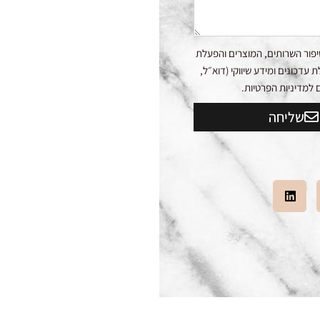
פור השרותים, המוצרים והפעלת
דכונים ומידע שיווקי (דוא״ל,
שליחה