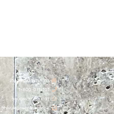
רח' הגלגל 50, אשקלון
1-800-071-101
דברו איתנו בוואטסאפ
Shivuk@eventevel.co.il