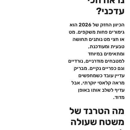
נראה הכי
עדכני?
הכיוון החזק של 2026 הוא
גימורים פחות משקפים. מט
או חצי מט נותנים תחושה
טבעית ומעודכנת,
ומתאימים במיוחד
למטבחים מודרניים, נורדיים
וגם כפריים נקיים. מבריק
עדיין עובד כשמחפשים
מראה קלאסי יוקרתי, אבל
עדיף לשלב אותו באופן
מדוד.
מה הטרנד של
משטח שעולה