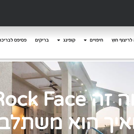
לריצוף חוץ
חיפויים
קופינג
בריקים
פסיפס לבריכה
מה זה ock Face
איך הוא משתלב