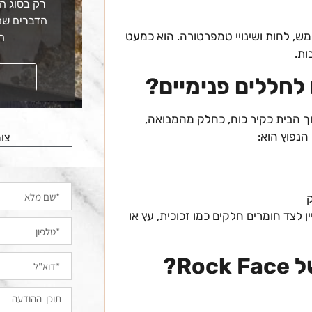
רק בסוג הא
הדברים שמ
אי חוץ גשם, שמש, לחות ושינויי טמפרטורה. הוא כמעט
ה
ות.
קראו עוד
יותר מעצבים משלבים Rock Face גם בתוך הבית כקיר כוח, כחלק מהמבואה,
הנפוץ הוא:
צור
וצר ניגוד מעניין לצד חומרים חלקים כמו זכוכית, עץ או
R?