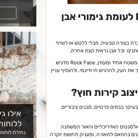
קראו עוד
מה מייחד גימור Rock Face לעומת גימורי אבן
ת או נשברת בצורה טבעית, מבלי ללטש או לשייף
תנים וכל אבן נראית קצת אחרת.
בניגוד לגימורים חלקים (כמו "מבריק" או "מט"), שבהם המשטח אחיד ומעודן, Rock Face מדגיש
 העין, להרגיש חי ודינמי, ולהוסיף עניין
בעיקר בבתים פרטיים, מבנים ציבוריים,
אילו גי
ללוחות
למנטים האדריכליים והאור המשתנה
בחירת לוחות
נים בהתאם לתאורה, ומעניק תחושת יוקרה