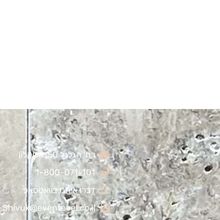
רח' הגלגל 50, אשקלון
1-800-071-101
דברו איתנו בוואטסאפ
Shivuk@eventevel.co.il