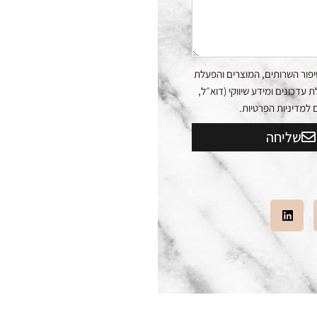
פור השרותים, המוצרים והפעלת
דכונים ומידע שיווקי (דוא״ל,
שליחה