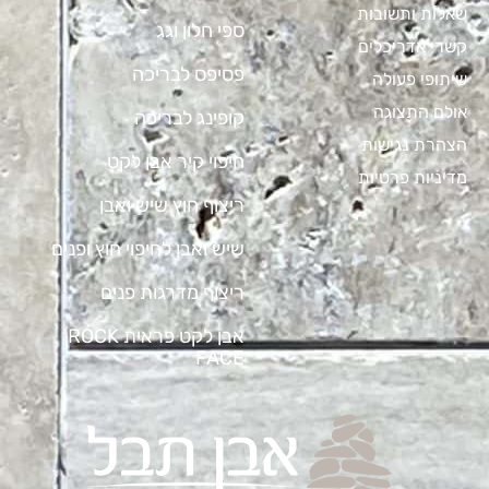
שאלות ותשובות
ספי חלון וגג
קשרי אדריכלים
פסיפס לבריכה
שיתופי פעולה
אולם התצוגה
קופינג לבריכה
הצהרת נגישות
חיפוי קיר אבן לקט
מדיניות פרטיות
ריצוף חוץ שיש ואבן
שיש ואבן לחיפוי חוץ ופנים
ריצוף מדרגות פנים
אבן לקט פראית ROCK
FACE