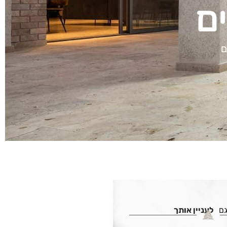
ים
ם
גם
לעניין אותך