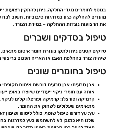
בנוסף לחומרים נוגדי החלקה, ניתן להתקין רצועות יי
מועדים להחלקה כגון במדרגות סיבוביות. חשוב לבדו
את הרצועות נוגדות ההחלקה – במידת הצורך.
טיפול בסדקים ושברים
סדקים קטנים ניתן לתקן בעזרת חומר איטום מתאים. ל
שיהיה צורך בהחלפת האבן או האריח הפגום בריצוף 
טיפול בחומרים שונים
אבן טבעית: אבן טבעית דורשת איטום תקופתי כד
אותה עם חומרי ניקוי ייעודיים שיוצרו באופן ייעו
קרמיקה ופורצלן: קרמיקה ופורצלן קלים לניקוי
מתאימים שעלולים לשחוק את החומר.
עץ: עץ דורש טיפול שוטף, כולל ליטוש ושימון ז
שלנו היא כמובן לא להשתמש בעץ למדרגות בחוץ
מאוד לטפל בהן קביעות באופן תדיר כדי שהחשי