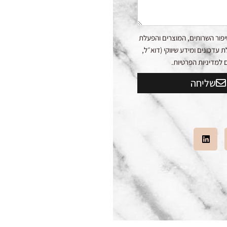
פור השרותים, המוצרים והפעלת
דכונים ומידע שיווקי (דוא״ל,
שליחה