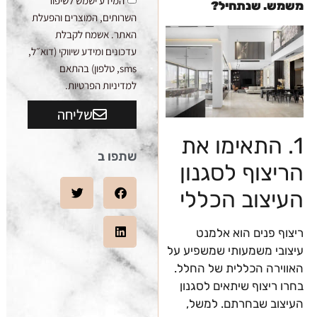
המידע ישמש לשיפור
משמש. שנתחיל?
השרותים, המוצרים והפעלת
האתר. אשמח לקבלת
עדכונים ומידע שיווקי (דוא״ל,
sms, טלפון) בהתאם
למדיניות הפרטיות.
שליחה
1. התאימו את
שתפו ב
הריצוף לסגנון
העיצוב הכללי
ריצוף פנים הוא אלמנט
עיצובי משמעותי שמשפיע על
האווירה הכללית של החלל.
בחרו ריצוף שיתאים לסגנון
העיצוב שבחרתם. למשל,