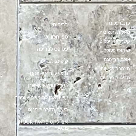
כתבו עלינו
בריקים
שאלות ותשובות
ספי חלון וגג
קשרי אדריכלים
פסיפס לבריכה
שיתופי פעולה
אולם התצוגה
קופינג לבריכה
הצהרת נגישות
חיפוי קיר אבן לקט
מדיניות פרטיות
ריצוף חוץ שיש ואבן
שיש ואבן לחיפוי חוץ ופנים
ריצוף מדרגות פנים
אבן לקט פראית ROCK
FACE