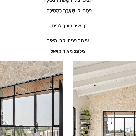
פִּתְחִי לִי שֶׁעָרַךְ בִּמְחִילָה"
כך שיר הופך לבית…
עיצוב פנים: קרן מאיר
צילום: מאור מויאל