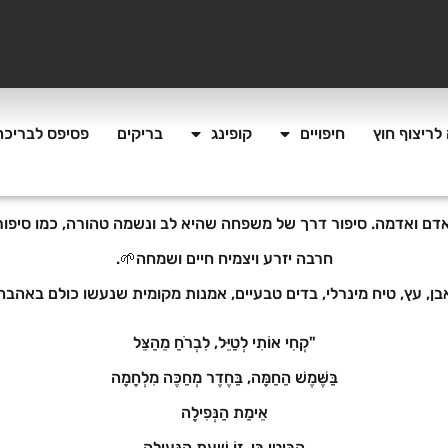
לריצוף חוץ
חיפויים
קופינג
בריקים
פסיפס לבריכה
 ואדמה. סיפור דרך של משפחה שהיא לב ונשמה טהורה, כמו סיפור ש
חרבה יזרע ויצמיח חיים ושמחה🌱.
בן, עץ, טיח מינרלי, בדים טבעיים, אמנות מקומית שנעשו כולם באהבה,
"קְחִי אוֹתִי לְטַיֵּל, לִבְרֹחַ מֵהַצֵּל
בַּשֶּׁמֶשׁ הַחַמָּה, בַּחֶדֶר מְחַכֶּה מִלְחָמָה
אֵימַת הַנְּפִילָה
הַבִּיטִי בִּי, זוֹ שְׁעַת הַנְּעִילָה