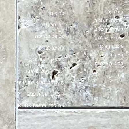
כתבו עלינו
בריקים
שאלות ותשובות
ספי חלון וגג
קשרי אדריכלים
פסיפס לבריכה
שיתופי פעולה
אולם התצוגה
קופינג לבריכה
הצהרת נגישות
חיפוי קיר אבן לקט
מדיניות פרטיות
ריצוף חוץ שיש ואבן
שיש ואבן לחיפוי חוץ ופנים
ריצוף מדרגות פנים
אבן לקט פראית ROCK
FACE