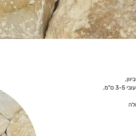
וון,
חלה