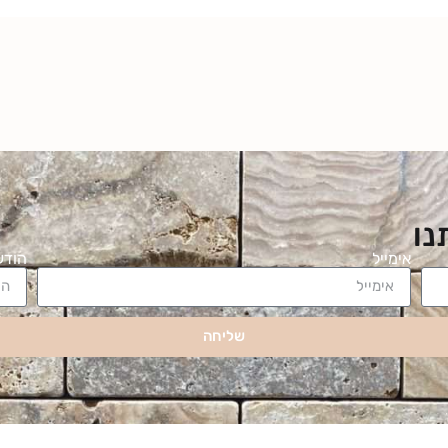
נו
אימייל
הודע
שליחה