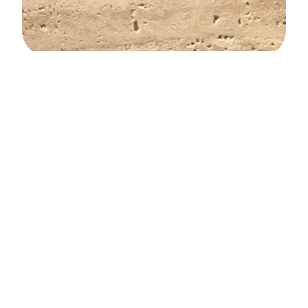
טרוורטין Vein cut
ספי חלון וגג
,
קטלוג מוצרים
,
ריצוף חוץ שיש ואבן
,
ריצוף מדרגות
פנים
,
שיש ואבן לחיפוי חוץ ופנים
כתבו עלינו
בריקים
שאלות ותשובות
ספי חלון וגג
קשרי אדריכלים
פסיפס לבריכה
שיתופי פעולה
אולם התצוגה
קופינג לבריכה
הצהרת נגישות
חיפוי קיר אבן לקט