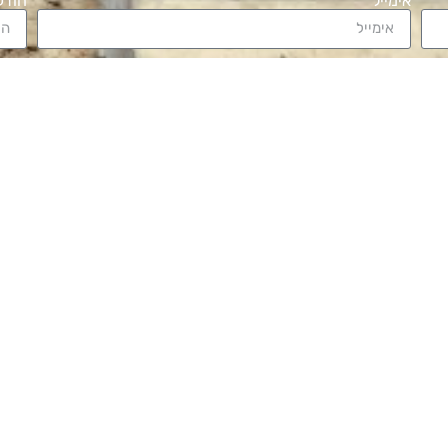
אימייל
הודע
שליחה