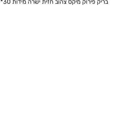
בריק פירוק מיקס צהוב חזית ישרה מידות 30*7 עובי 3 ס"מ