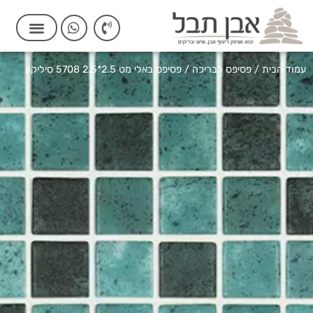
עמוד הבית
/
פסיפס לבריכה
/ פסיפס באלי מט 2.5*2.5 5708 סיליקון