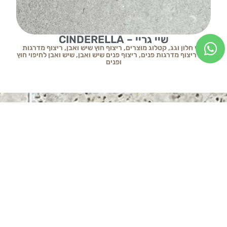
שיי גריי – CINDERELLA
ספי חלון וגג
,
קטלוג מוצרים
,
ריצוף חוץ שיש ואבן
,
ריצוף מדרגות
ס
חוץ
,
ריצוף מדרגות פנים
,
ריצוף פנים שיש ואבן
,
שיש ואבן לחיפוי חוץ
חו
ופנים
כתבו עלינו
בריקים
שאלות ותשובות
ספי חלון וגג
קשרי אדריכלים
פסיפס לבריכה
שיתופי פעולה
אולם התצוגה
קופינג לבריכה
הצהרת נגישות
חיפוי קיר אבן לקט